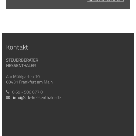
Kontakt
STEUERBERATER
HESSENTHALER
Am Mühlgarten 10
60431 Frankfurt am Main
0 69 - 586 077 0
info@stb-hessenthaler.de