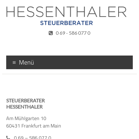
Zum
Inhalt
wechseln
Steuerberater
0 69 - 586 077 0
Hessenthaler
Menü
STEUERBERATER
HESSENTHALER
Am Mühlgarten 10
60431 Frankfurt am Main
0 69 – 586 077 0